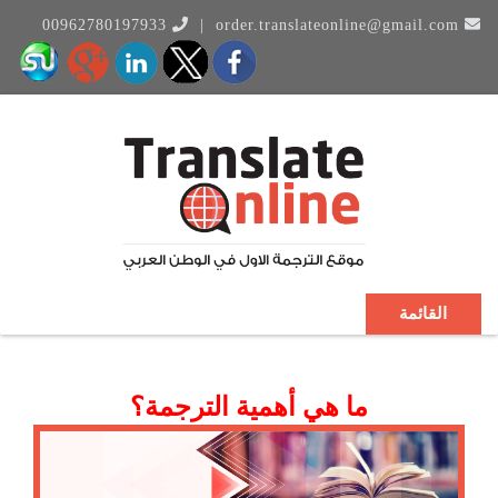
00962780197933
|
order.translateonline@gmail.com
القائمة
ما هي أهمية الترجمة؟