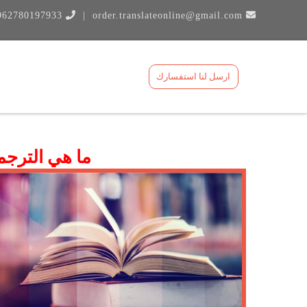
962780197933
|
order.translateonline@gmail.com
ارسل لنا استفسارك
ما هي الترجمة